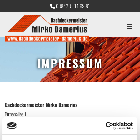
Zum Inhalt springen
038428 - 14 99 81

IMPRESSUM
Dachdeckermeister Mirko Damerius
Birnenallee 11
23968 Proseken
038428 - 14 99 81
