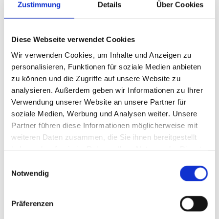
Zustimmung
Details
Über Cookies
0179 - 2 23 38 13

info@dachdeckermeister-damerius.de

Diese Webseite verwendet Cookies
Inhaber/Geschäftsführer:
Wir verwenden Cookies, um Inhalte und Anzeigen zu
Mirko Damerius
personalisieren, Funktionen für soziale Medien anbieten
zu können und die Zugriffe auf unsere Website zu
analysieren. Außerdem geben wir Informationen zu Ihrer
Verwendung unserer Website an unsere Partner für
Recht­li­cher Hin­weis:
Die EU hat ein On­line-Ver­fah­ren zur Bei­le­gung von
soziale Medien, Werbung und Analysen weiter. Unsere
Strei­tig­kei­ten zwi­schen Un­ter­neh­mern und Ver­brau­chern ge­schaf­fen. In­for­
Partner führen diese Informationen möglicherweise mit
ma­tio­nen dazu fin­den Sie unter
https://ec.europa.eu/consumers/odr
weiteren Daten zusammen, die Sie ihnen bereitgestellt
haben oder die sie im Rahmen Ihrer Nutzung der Dienste
Wir be­tei­ligen uns nicht an einem Streit­bei­le­gungs­ver­fah­ren vor einer Ver­
gesammelt haben.
Einwilligungsauswahl
brau­cher­schlich­tungs­stel­le.
Notwendig
Präferenzen
Bildnachweis